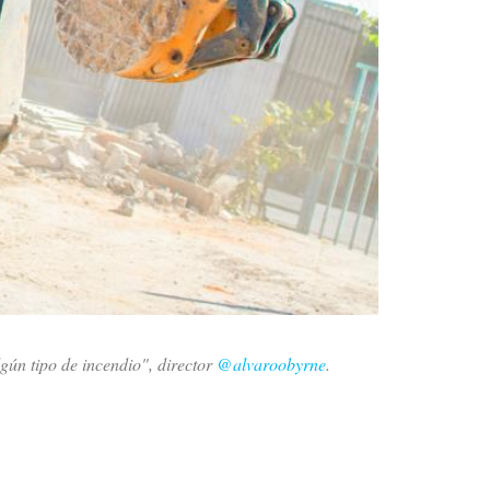
lgún tipo de incendio", director
@alvaroobyrne
.