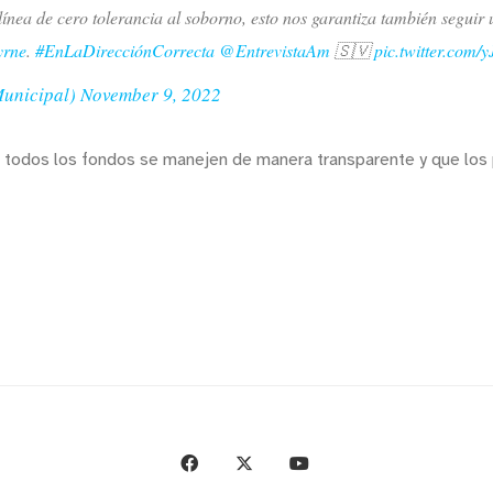
ínea de cero tolerancia al soborno, esto nos garantiza también seguir 
yrne
.
#EnLaDirecciónCorrecta
@EntrevistaAm
🇸🇻
pic.twitter.com
Municipal)
November 9, 2022
e todos los fondos se manejen de manera transparente y que los