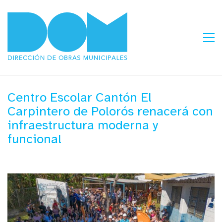
Centro Escolar Cantón El
Carpintero de Polorós renacerá con
infraestructura moderna y
funcional