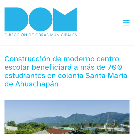
Construcción de moderno centro
escolar beneficiará a más de 700
estudiantes en colonia Santa María
de Ahuachapán