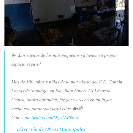
💫 ¡Los sueños de los más pequeños ya tienen su propio
espacio seguro!
Más de 100 niños y niñas de la parvularia del C.E. Cantón
Lomas de Santiago, en San Juan Opico, La Libertad
Centro, ahora aprenden, juegan y crecen en un lugar
hecho con amor solo para ellos. 🏡🌈
Con…
pic.twitter.com/Ogu1LPl8aX
— Dirección de Obras Municipales