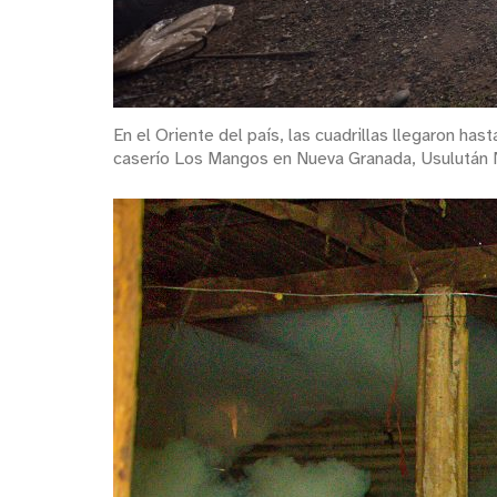
En el Oriente del país, las cuadrillas llegaron ha
caserío Los Mangos en Nueva Granada, Usulután N