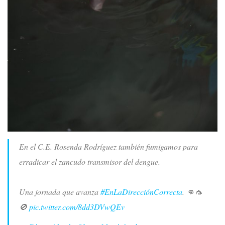
En el C.E. Rosenda Rodríguez también fumigamos para
erradicar el zancudo transmisor del dengue.
Una jornada que avanza
#EnLaDirecciónCorrecta
. 👊🦟
🚫
pic.twitter.com/8dd3DVwQEv