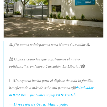
🥳¡Un nuevo polideportivo para Nuevo Cuscatlán!🥳
🙌 Conoce como fue que construimos el nuevo
polideportivo en Nuevo Cuscatlán, La Libertad🏟️
🙂‍↕Un espacio hecho para el disfrute de toda la familia,
beneficiando a más de ocho mil personas😱
#elsalvador
#DOM
#sv
…
pic.twitter.com/p55OE3xmHb
— Dirección de Obras Municipales