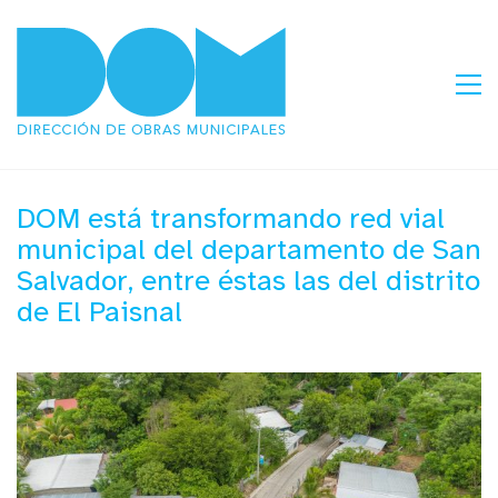
DOM está transformando red vial
municipal del departamento de San
Salvador, entre éstas las del distrito
de El Paisnal