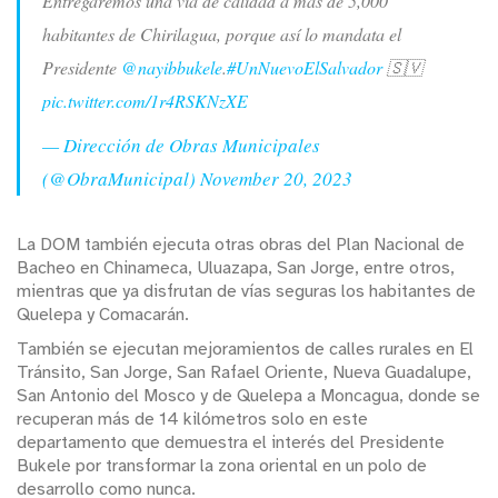
Entregaremos una vía de calidad a más de 5,000
habitantes de Chirilagua, porque así lo mandata el
Presidente
@nayibbukele
.
#UnNuevoElSalvador
🇸🇻
pic.twitter.com/1r4RSKNzXE
— Dirección de Obras Municipales
(@ObraMunicipal)
November 20, 2023
La DOM también ejecuta otras obras del Plan Nacional de
Bacheo en Chinameca, Uluazapa, San Jorge, entre otros,
mientras que ya disfrutan de vías seguras los habitantes de
Quelepa y Comacarán.
También se ejecutan mejoramientos de calles rurales en El
Tránsito, San Jorge, San Rafael Oriente, Nueva Guadalupe,
San Antonio del Mosco y de Quelepa a Moncagua, donde se
recuperan más de 14 kilómetros solo en este
departamento que demuestra el interés del Presidente
Bukele por transformar la zona oriental en un polo de
desarrollo como nunca.