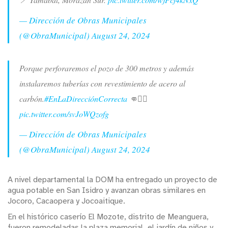
— Dirección de Obras Municipales
(@ObraMunicipal)
August 24, 2024
Porque perforaremos el pozo de 300 metros y además
instalaremos tuberías con revestimiento de acero al
carbón.
#EnLaDirecciónCorrecta
👊👷‍♀️
pic.twitter.com/svJoWQzofg
— Dirección de Obras Municipales
(@ObraMunicipal)
August 24, 2024
A nivel departamental la DOM ha entregado un proyecto de
agua potable en San Isidro y avanzan obras similares en
Jocoro, Cacaopera y Jocoaitique.
En el histórico caserío El Mozote, distrito de Meanguera,
fueron remodeladas la plaza memorial, el jardín de niños y