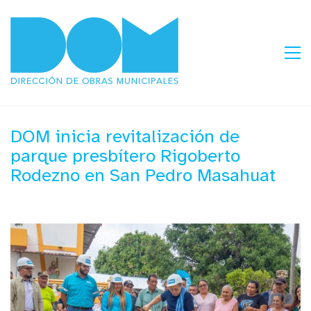
DOM inicia revitalización de
parque presbítero Rigoberto
Rodezno en San Pedro Masahuat