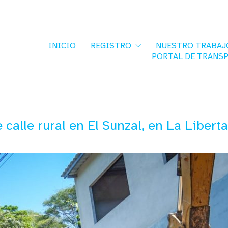
INICIO
REGISTRO
NUESTRO TRABAJ
PORTAL DE TRANS
calle rural en El Sunzal, en La Libert