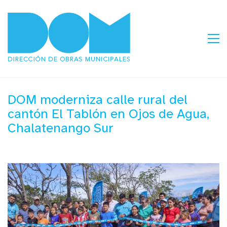
DOM moderniza calle rural del
cantón El Tablón en Ojos de Agua,
Chalatenango Sur