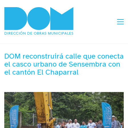
DOM reconstruirá calle que conecta
el casco urbano de Sensembra con
el cantón El Chaparral