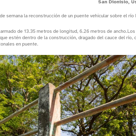
San Dionisio, 
de semana la reconstrucción de un puente vehicular sobre el río E
to armado de 13.35 metros de longitud, 6.26 metros de ancho.Lo
 que estén dentro de la construcción, dragado del cauce del río, 
tonales en puente.