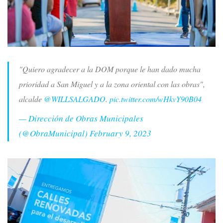
"Quiero agradecer a la DOM porque le han dado mucha
prioridad a San Miguel y a la zona oriental con las obras",
alcalde
@WILLSALGADO
.
pic.twitter.com/wHkvY90B04
— Dirección de Obras Municipales
(@ObraMunicipal)
February 9, 2023