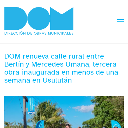
DOM renueva calle rural entre
Berlín y Mercedes Umaña, tercera
obra inaugurada en menos de una
semana en Usulután