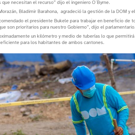
 que necesitan el recurso” dijo el ingeniero O´Byrne.
Morazán, Bladimir Barahona, agradeció la gestión de la DOM y elo
omendado el presidente Bukele para trabajar en beneficio de todo
que son prioritarios para nuestro Gobierno”, dijo el parlamentario
aproximadamente un kilómetro y medio de tuberías lo que permiti
deficiente para los habitantes de ambos cantones.