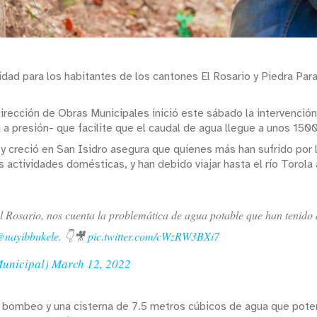
idad para los habitantes de los cantones El Rosario y Piedra Par
irección de Obras Municipales inició este sábado la intervenció
a a presión- que facilite que el caudal de agua llegue a unos 15
 y creció en San Isidro asegura que quienes más han sufrido por 
ras actividades domésticas, y han debido viajar hasta el río Torol
l Rosario, nos cuenta la problemática de agua potable que han tenido
nayibbukele
. 👇🎥
pic.twitter.com/cWzRW3BXi7
Municipal)
March 12, 2022
de bombeo y una cisterna de 7.5 metros cúbicos de agua que poten