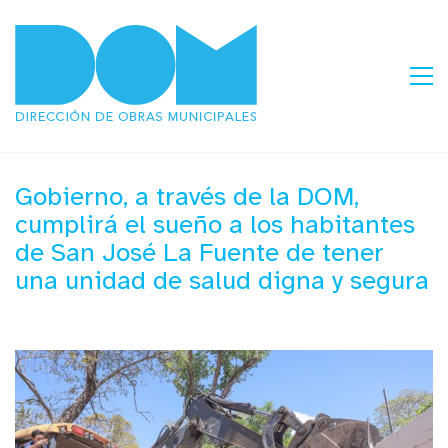
Gobierno, a través de la DOM,
cumplirá el sueño a los habitantes
de San José La Fuente de tener
una unidad de salud digna y segura