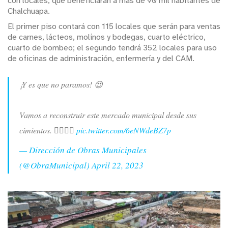
con locales, que beneficiarán a más de 90 mil habitantes de
Chalchuapa.
El primer piso contará con 115 locales que serán para ventas
de carnes, lácteos, molinos y bodegas, cuarto eléctrico,
cuarto de bombeo; el segundo tendrá 352 locales para uso
de oficinas de administración, enfermería y del CAM.
¡Y es que no paramos! 😍
Vamos a reconstruir este mercado municipal desde sus
cimientos. 👷‍♀️👷‍♂️
pic.twitter.com/6eNWdeBZ7p
— Dirección de Obras Municipales
(@ObraMunicipal)
April 22, 2023