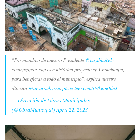
"Por mandato de nuestro Presidente
@nayibbukele
comenzamos con este histórico proyecto en Chalchuapa,
para beneficiar a todo el municipio", explica nuestro
director
@alvaroobyrne
.
pic.twitter.com/rWk8o8IdnJ
— Dirección de Obras Municipales
(@ObraMunicipal)
April 22, 2023