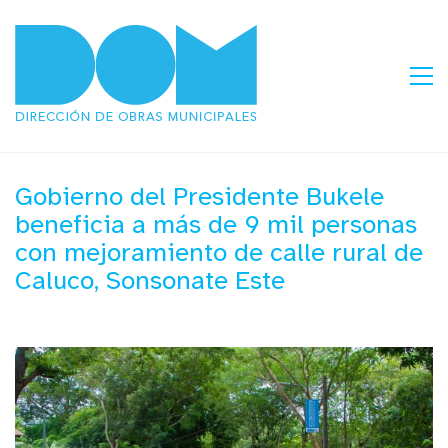
Gobierno del Presidente Bukele
beneficia a más de 9 mil personas
con mejoramiento de calle rural de
Caluco, Sonsonate Este