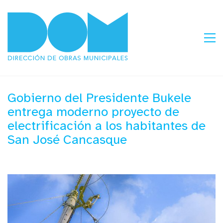
Gobierno del Presidente Bukele
entrega moderno proyecto de
electrificación a los habitantes de
San José Cancasque