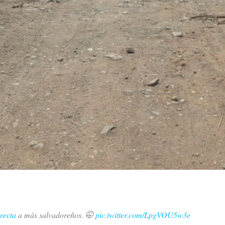
recta
a más salvadoreños. 🤭
pic.twitter.com/LpgVOU5w3e