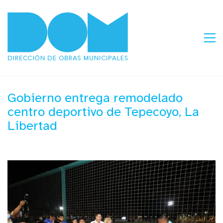
Gobierno entrega remodelado
centro deportivo de Tepecoyo, La
Libertad