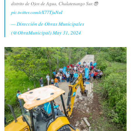
distrito de Ojos de Agua, Chalatenango Sur.😎
pic.twitter.com/eX77TjuNuI
— Dirección de Obras Municipales
(@ObraMunicipal)
May 31, 2024