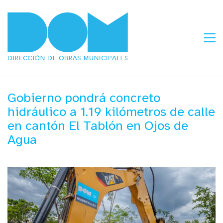
Gobierno pondrá concreto
hidráulico a 1.19 kilómetros de calle
en cantón El Tablón en Ojos de
Agua