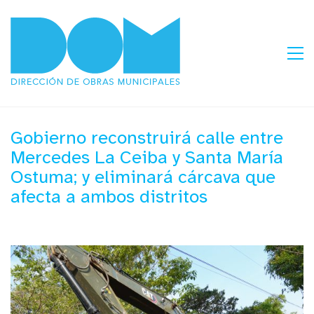
Gobierno reconstruirá calle entre
Mercedes La Ceiba y Santa María
Ostuma; y eliminará cárcava que
afecta a ambos distritos