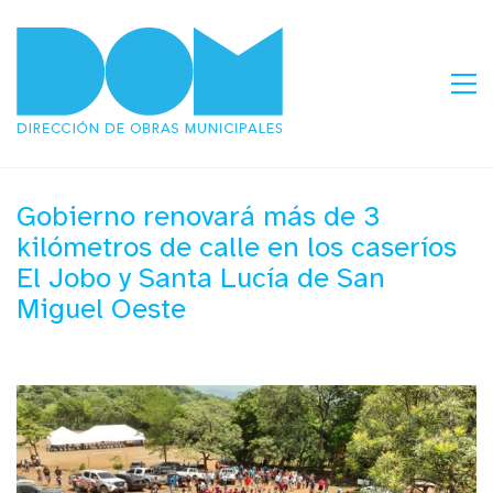
Gobierno renovará más de 3
kilómetros de calle en los caseríos
El Jobo y Santa Lucía de San
Miguel Oeste