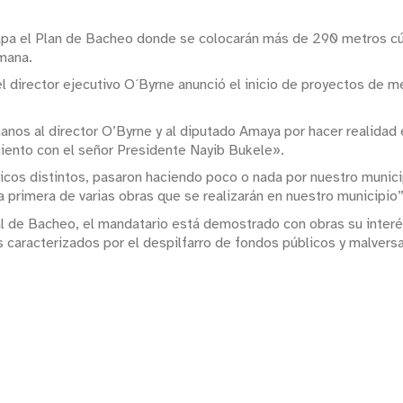
pa el Plan de Bacheo donde se colocarán más de 290 metros cúbi
mana.
l director ejecutivo O´Byrne anunció el inicio de proyectos de m
nos al director O’Byrne y al diputado Amaya por hacer realidad e
miento con el señor Presidente Nayib Bukele».
ticos distintos, pasaron haciendo poco o nada por nuestro munic
a primera de varias obras que se realizarán en nuestro municipio”
al de Bacheo, el mandatario está demostrado con obras su interés 
s caracterizados por el despilfarro de fondos públicos y malvers