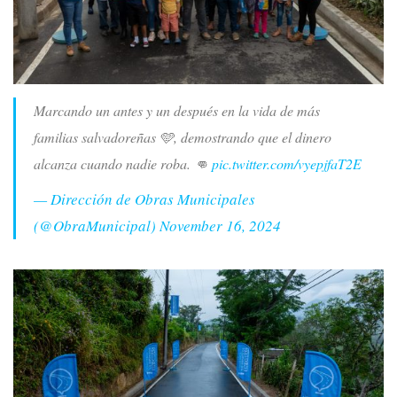
Marcando un antes y un después en la vida de más
familias salvadoreñas 🩵, demostrando que el dinero
alcanza cuando nadie roba. 👊
pic.twitter.com/vyepjfaT2E
— Dirección de Obras Municipales
(@ObraMunicipal)
November 16, 2024