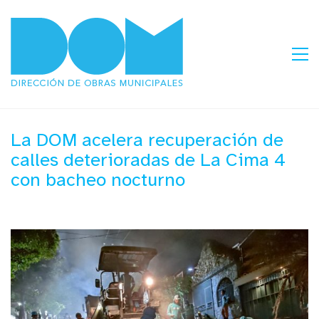
La DOM acelera recuperación de
calles deterioradas de La Cima 4
con bacheo nocturno