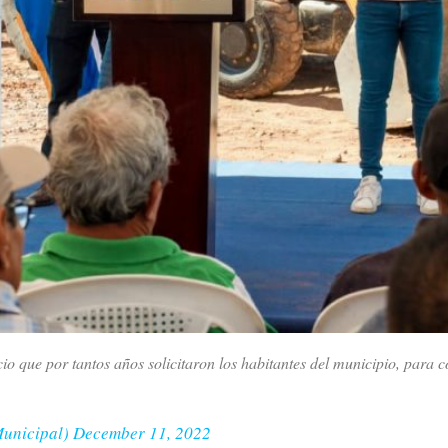
io que por tantos años solicitaron los habitantes del municipio, para c
Municipal)
December 11, 2022