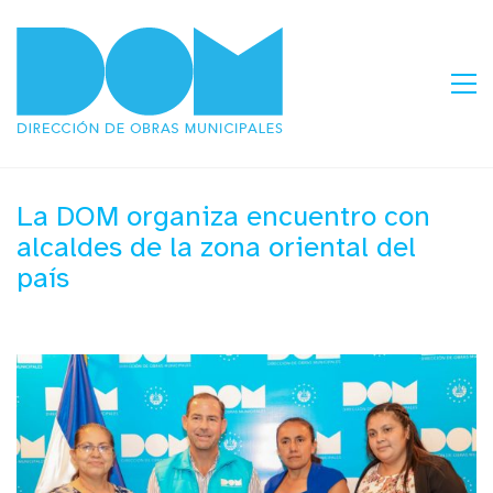
La DOM organiza encuentro con
alcaldes de la zona oriental del
país