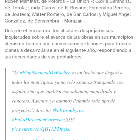
Rubén Martínez, de Polorós – La Unión –; Gloria Barahona,
de Torola; Loida Claros, de El Rosario; Esmeralda Pereira,
de Joateca; Walter Romero, de San Carlos; y Miguel Ángel
González, de Sensembra – Morazán –.
Durante el encuentro, los alcaldes despejaron sus
inquietudes sobre el avance de las obras en sus municipios,
al mismo tiempo que comunicaron peticiones para futuros
planes a desarrollarse en el siguiente año, respondiendo a
las necesidades de sus pobladores.
"El
#PlanNacionalDeBacheo
es un hecho que llegará a
todos los municipios, ya no solo estamos trabajando con
asfalto, sino que también con adoquín, empedrado y
concreto. Además, ya estamos licitando todo tipo de
proyectos", director
@alvaroobyrne
.
#EnLaDirecciónCorrecta
🇸🇻
pic.twitter.com/gH1AFDpgkk