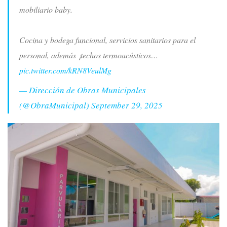
mobiliario baby.
Cocina y bodega funcional, servicios sanitarios para el
personal, además ¡techos termoacústicos…
pic.twitter.com/kRN8VeulMg
— Dirección de Obras Municipales
(@ObraMunicipal)
September 29, 2025