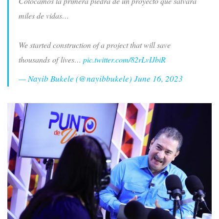
Colocamos la primera piedra de un proyecto que salvará
miles de vidas…
We started construction of a project that will save
thousands of lives…
pic.twitter.com/82rLvIJbiR
— Nayib Bukele (@nayibbukele)
June 16, 2023