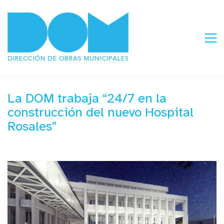
La DOM trabaja “24/7 en la
construcción del nuevo Hospital
Rosales”