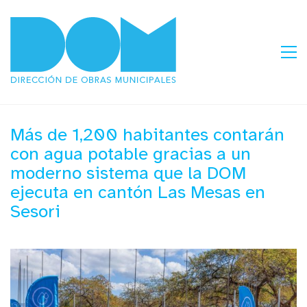
Más de 1,200 habitantes contarán
con agua potable gracias a un
moderno sistema que la DOM
ejecuta en cantón Las Mesas en
Sesori