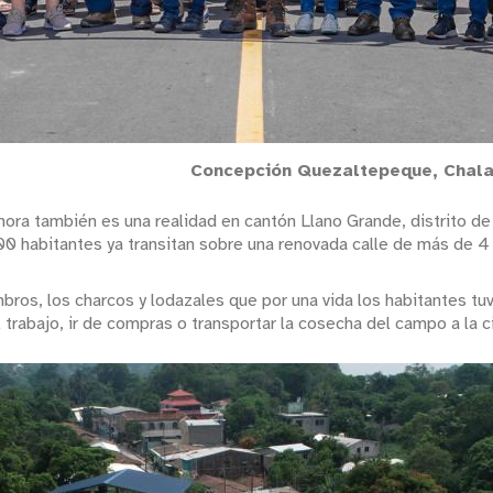
Concepción Quezaltepeque, Chala
 ahora también es una realidad en cantón Llano Grande, distrito 
 habitantes ya transitan sobre una renovada calle de más de 4 k
ros, los charcos y lodazales que por una vida los habitantes tuvi
 al trabajo, ir de compras o transportar la cosecha del campo a la 