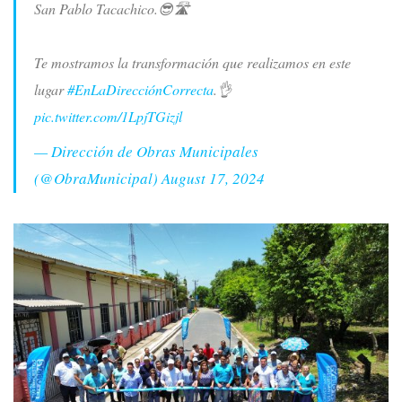
San Pablo Tacachico.😎🛣️
Te mostramos la transformación que realizamos en este
lugar
#EnLaDirecciónCorrecta
.👌
pic.twitter.com/1LpjTGizjl
— Dirección de Obras Municipales
(@ObraMunicipal)
August 17, 2024