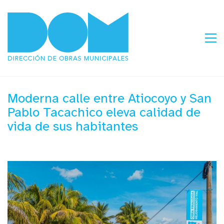
Moderna calle entre Atiocoyo y San
Pablo Tacachico eleva calidad de
vida de sus habitantes