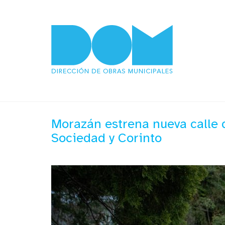
Morazán estrena nueva calle 
Sociedad y Corinto