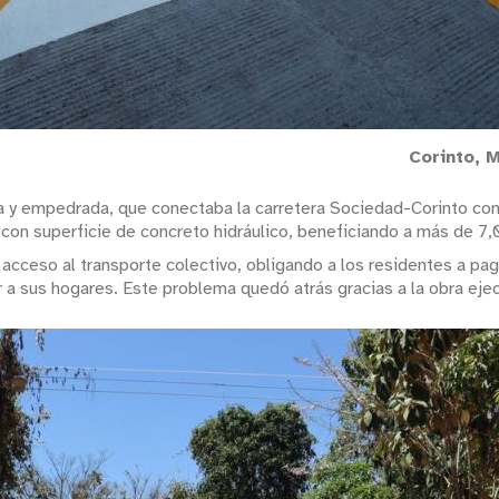
Corinto, 
rra y empedrada, que conectaba la carretera Sociedad-Corinto con 
on superficie de concreto hidráulico, beneficiando a más de 7,
 acceso al transporte colectivo, obligando a los residentes a pag
r a sus hogares. Este problema quedó atrás gracias a la obra eje