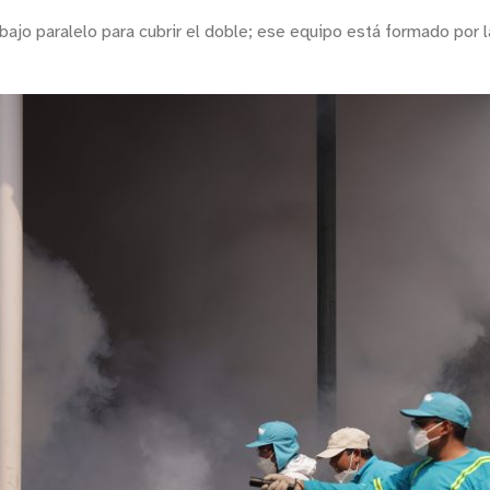
bajo paralelo para cubrir el doble; ese equipo está formado por