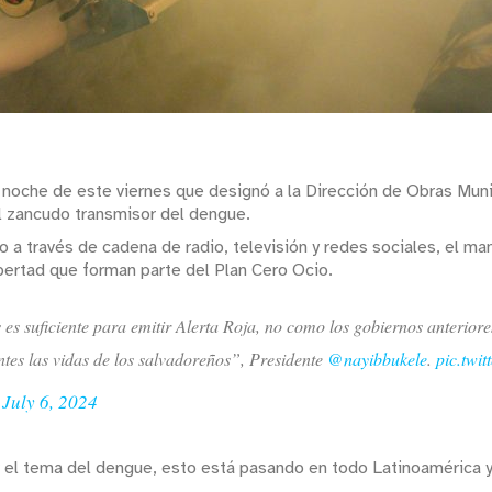
 noche de este viernes que designó a la Dirección de Obras Munic
l zancudo transmisor del dengue.
do a través de cadena de radio, televisión y redes sociales, el m
ibertad que forman parte del Plan Cero Ocio.
es suficiente para emitir Alerta Roja, no como los gobiernos anteriore
ntes las vidas de los salvadoreños”, Presidente
@nayibbukele
.
pic.twi
)
July 6, 2024
r el tema del dengue, esto está pasando en todo Latinoamérica y