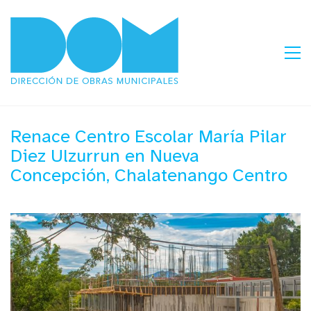
Renace Centro Escolar María Pilar
Diez Ulzurrun en Nueva
Concepción, Chalatenango Centro