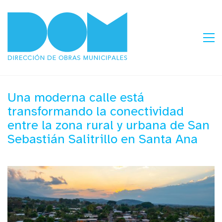
Una moderna calle está
transformando la conectividad
entre la zona rural y urbana de San
Sebastián Salitrillo en Santa Ana