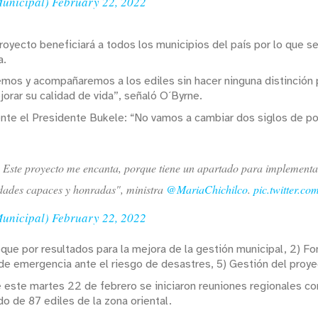
Municipal)
February 22, 2022
oyecto beneficiará a todos los municipios del país por lo que s
a.
s y acompañaremos a los ediles sin hacer ninguna distinción po
jorar su calidad de vida”, señaló O´Byrne.
ente el Presidente Bukele: “No vamos a cambiar dos siglos de p
. Este proyecto me encanta, porque tiene un apartado para implementar
idades capaces y honradas", ministra
@MariaChichilco
.
pic.twitter.c
Municipal)
February 22, 2022
oque por resultados para la mejora de la gestión municipal, 2) Fo
e emergencia ante el riesgo de desastres, 5) Gestión del proye
de este martes 22 de febrero se iniciaron reuniones regionales co
o de 87 ediles de la zona oriental.