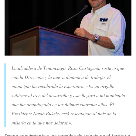
La alcaldesa de Tenancingo, Rosa Cartagena, sostuvo que
con la Dirección y la nueva dinámica de trabajo, el
municipio ha recobrado la esperanza. «Es un orgullo
subirme al tren del desarrollo y este llegará a mi municipio
que fue abandonado en los últimos cuarenta años. Él -
Presidente Nayib Bukele- está rescatando al país de la
miseria en la que nos dejaron».
Dando seguimiento a las jornadas de trabajo en el territorio