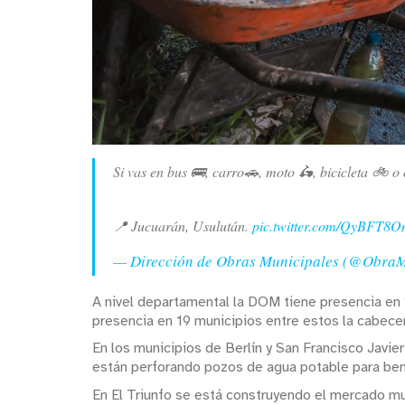
Si vas en bus 🚌, carro🚗, moto 🛵, bicicleta 🚲 o
📍 Jucuarán, Usulután.
pic.twitter.com/QyBFT8O
— Dirección de Obras Municipales (@Obra
A nivel departamental la DOM tiene presencia en 
presencia en 19 municipios entre estos la cabe
En los municipios de Berlín y San Francisco Javie
están perforando pozos de agua potable para bene
En El Triunfo se está construyendo el mercado mu