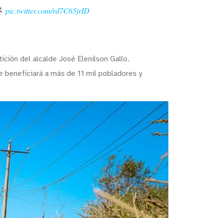
️
pic.twitter.com/rd7C65jrID
ción del alcalde José Elenilson Gallo.
que beneficiará a más de 11 mil pobladores y