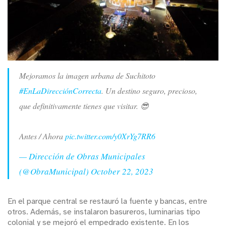
Mejoramos la imagen urbana de Suchitoto
#EnLaDirecciónCorrecta
. Un destino seguro, precioso,
que definitivamente tienes que visitar. 😎
Antes / Ahora
pic.twitter.com/y0XrYg7RR6
— Dirección de Obras Municipales
(@ObraMunicipal)
October 22, 2023
En el parque central se restauró la fuente y bancas, entre
otros. Además, se instalaron basureros, luminarias tipo
colonial y se mejoró el empedrado existente. En los