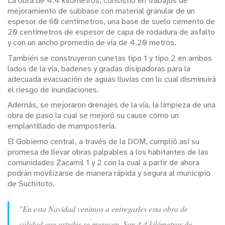
La obra de 4.4 kilómetros, consistió en trabajos de
mejoramiento de subbase con material granular de un
espesor de 60 centímetros, una base de suelo cemento de
20 centímetros de espesor de capa de rodadura de asfalto
y con un ancho promedio de vía de 4.20 metros.
También se construyeron cunetas tipo 1 y tipo 2 en ambos
lados de la vía, badenes y gradas disipadoras para la
adecuada evacuación de aguas lluvias con lo cual disminuirá
el riesgo de inundaciones.
Además, se mejoraron drenajes de la vía, la limpieza de una
obra de paso la cual se mejoró su cause como un
emplantillado de mampostería.
El Gobierno central, a través de la DOM, cumplió así su
promesa de llevar obras palpables a los habitantes de las
comunidades Zacamil 1 y 2 con la cual a partir de ahora
podrán movilizarse de manera rápida y segura al municipio
de Suchitoto.
"En esta Navidad venimos a entregarles esta obra de
calidad que ustedes se merecen. Son 4.4 kilómetros de