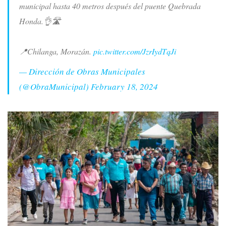
municipal hasta 40 metros después del puente Quebrada
Honda.👌🛣️
📍Chilanga, Morazán.
pic.twitter.com/JzrIydTqJi
— Dirección de Obras Municipales
(@ObraMunicipal)
February 18, 2024