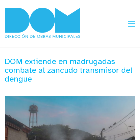
DOM extiende en madrugadas
combate al zancudo transmisor del
dengue