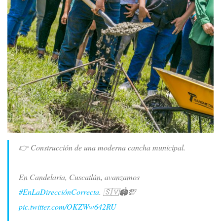
👉 Construcción de una moderna cancha municipal.
En Candelaria, Cuscatlán, avanzamos
#EnLaDirecciónCorrecta
. 🇸🇻🏟️💯
pic.twitter.com/OKZWw642RU