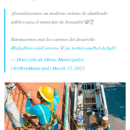
¡Garantizaremos un moderno sistema de alumbrado
público para el municipio de Jerusalén!😃👌
Iluminaremos más los caminos del desarrollo
#EnLaDirecciónCorrecta
.💡
pic.twitter.com/9a1cbxSqJ3
— Dirección de Obras Municipales
(@ObraMunicipal)
March 12, 2023